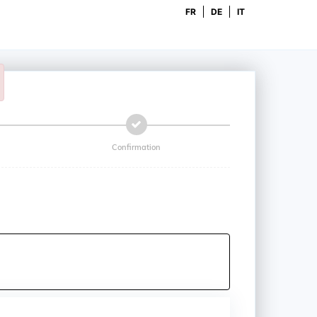
FR
DE
IT
lose
Confirmation